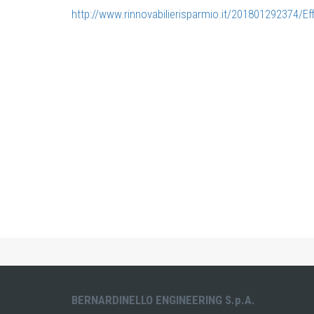
http://www.rinnovabilierisparmio.it/201801292374/Effi
BERNARDINELLO ENGINEERING S.p.A.