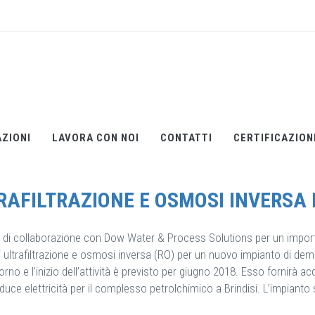
E E OSMOSI INVERSA DOW
Home
/
ENI
AZIONI
LAVORA CON NOI
CONTATTI
CERTIFICAZIONI
TRAFILTRAZIONE E OSMOSI INVERSA
o di collaborazione con Dow Water & Process Solutions per un import
di ultrafiltrazione e osmosi inversa (RO) per un nuovo impianto di dem
no e l’inizio dell’attività è previsto per giugno 2018. Esso fornirà ac
produce elettricità per il complesso petrolchimico a Brindisi. L’impian