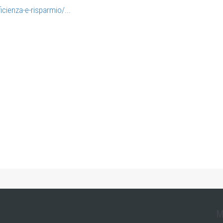
cienza-e-risparmio/...
M