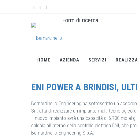
Salta al contenuto principale
Form di ricerca
ENI POWER A BRINDISI, ULTRAFILTRAZION
HOME
AZIENDA
SERVIZI
REALIZZ
ENI POWER A BRINDISI, UL
Bernardinello Engineering ha sottoscritto un accord
Si tratta di realizzare un impianto multi-tecnologico 
Il nuovo impianto avrà una capacità di 6.700 mc al gior
caldaia all’interno della centrale elettrica ENI, che 
Bernardinello Engineering S.p.A.