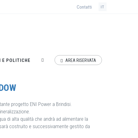
Contatti
IT
 Power a Brindisi, ultrafiltrazione e osmosi inversa Dow
 E POLITICHE
AREA RISERVATA
 DOW
ante progetto ENI Power a Brindisi.
ineralizzazione.
qua di alta qualità che andrà ad alimentare la
to sarà costruito e successivamente gestito da