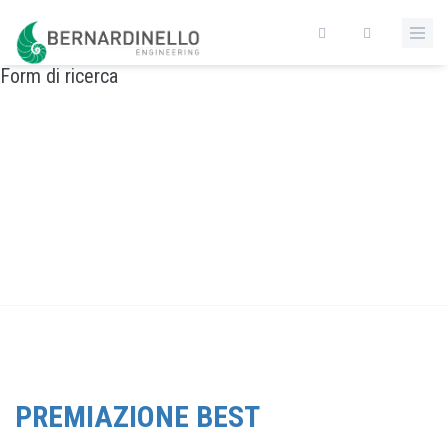
Salta al contenuto principale
Form di ricerca
PREMIAZIONE BEST PERFORMANCE AWARD - SDA
BOCCONI SCHOOL OF MANAGEMENT
Home
/
Premiazione Best Performance Award - SDA Bocconi School of
Management
PREMIAZIONE BEST